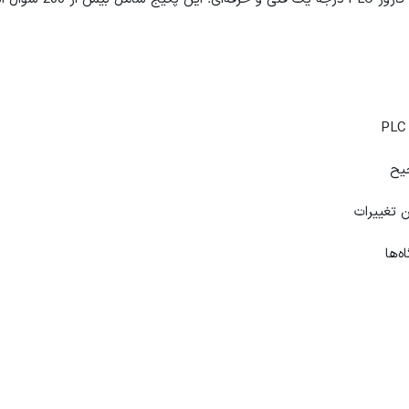
یح
 تغییرات
‌ها