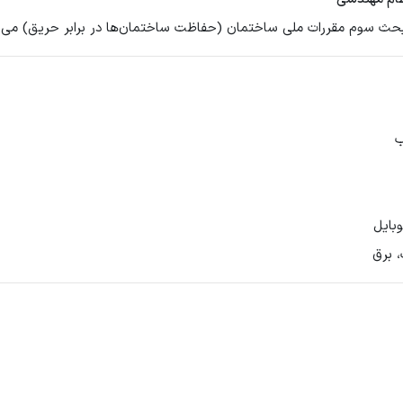
ب
بایل
 برق