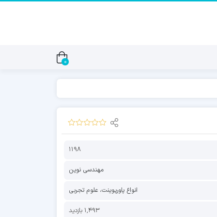
0
1198
مهندسی نوین
انواع پاورپوینت
،
علوم تجربی
1,493 بازدید